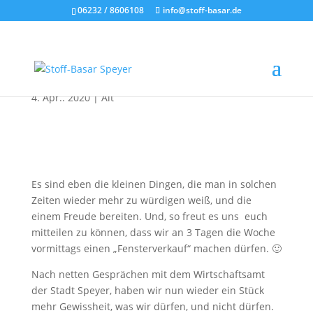
06232 / 8606108
info@stoff-basar.de
3x pro Woche Vormittags
Fensterverkauf
4. Apr.. 2020
|
Alt
Es sind eben die kleinen Dingen, die man in solchen
Zeiten wieder mehr zu würdigen weiß, und die
einem Freude bereiten. Und, so freut es uns euch
mitteilen zu können, dass wir an 3 Tagen die Woche
vormittags einen „Fensterverkauf“ machen dürfen. 🙂
Nach netten Gesprächen mit dem Wirtschaftsamt
der Stadt Speyer, haben wir nun wieder ein Stück
mehr Gewissheit, was wir dürfen, und nicht dürfen.