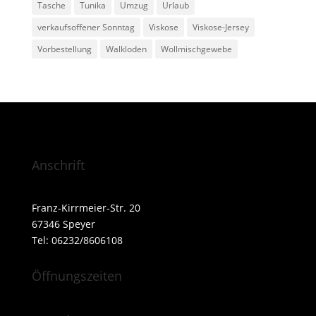
Tasche
Tunika
Umzug
Urlaub
verkaufsoffener Sonntag
Viskose
Viskose-Jersey
Vorbestellung
Walkloden
Wollmischgewebe
Anschrift
Franz-Kirrmeier-Str. 20
67346 Speyer
Tel: 06232/8606108
Öffnungszeiten