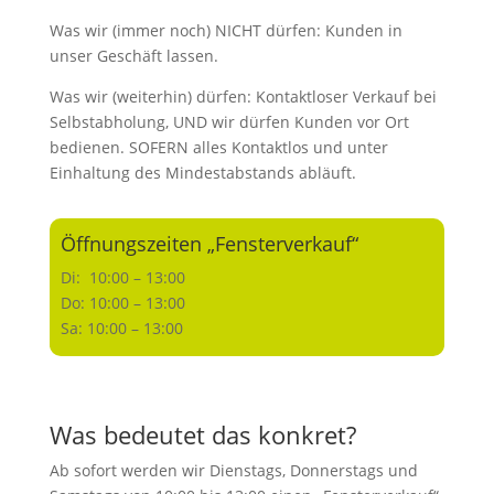
Was wir (immer noch) NICHT dürfen: Kunden in
unser Geschäft lassen.
Was wir (weiterhin) dürfen: Kontaktloser Verkauf bei
Selbstabholung, UND wir dürfen Kunden vor Ort
bedienen. SOFERN alles Kontaktlos und unter
Einhaltung des Mindestabstands abläuft.
Öffnungszeiten „Fensterverkauf“
Di: 10:00 – 13:00
Do: 10:00 – 13:00
Sa: 10:00 – 13:00
Was bedeutet das konkret?
Ab sofort werden wir Dienstags, Donnerstags und