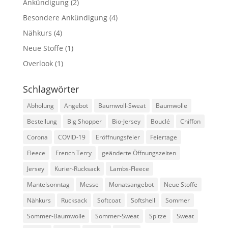
Ankündigung
(2)
Besondere Ankündigung
(4)
Nähkurs
(4)
Neue Stoffe
(1)
Overlook
(1)
Schlagwörter
Abholung
Angebot
Baumwoll-Sweat
Baumwolle
Bestellung
Big Shopper
Bio-Jersey
Bouclé
Chiffon
Corona
COVID-19
Eröffnungsfeier
Feiertage
Fleece
French Terry
geänderte Öffnungszeiten
Jersey
Kurier-Rucksack
Lambs-Fleece
Mantelsonntag
Messe
Monatsangebot
Neue Stoffe
Nähkurs
Rucksack
Softcoat
Softshell
Sommer
Sommer-Baumwolle
Sommer-Sweat
Spitze
Sweat