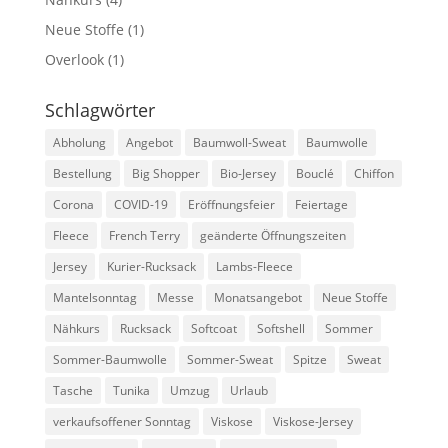
Neue Stoffe
(1)
Overlook
(1)
Schlagwörter
Abholung
Angebot
Baumwoll-Sweat
Baumwolle
Bestellung
Big Shopper
Bio-Jersey
Bouclé
Chiffon
Corona
COVID-19
Eröffnungsfeier
Feiertage
Fleece
French Terry
geänderte Öffnungszeiten
Jersey
Kurier-Rucksack
Lambs-Fleece
Mantelsonntag
Messe
Monatsangebot
Neue Stoffe
Nähkurs
Rucksack
Softcoat
Softshell
Sommer
Sommer-Baumwolle
Sommer-Sweat
Spitze
Sweat
Tasche
Tunika
Umzug
Urlaub
verkaufsoffener Sonntag
Viskose
Viskose-Jersey