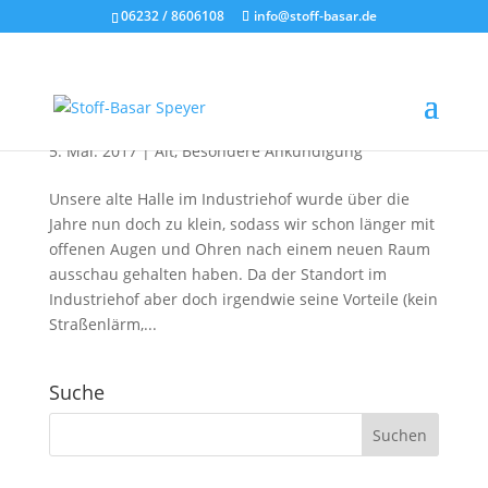
06232 / 8606108
info@stoff-basar.de
Eröffnungsfeier am 6. Mai
5. Mai. 2017
|
Alt
,
Besondere Ankündigung
Unsere alte Halle im Industriehof wurde über die
Jahre nun doch zu klein, sodass wir schon länger mit
offenen Augen und Ohren nach einem neuen Raum
ausschau gehalten haben. Da der Standort im
Industriehof aber doch irgendwie seine Vorteile (kein
Straßenlärm,...
Suche