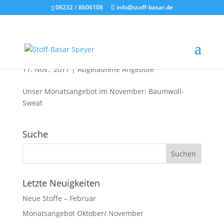
06232 / 8606108
info@stoff-basar.de
Monatsangebot November
11. Nov.. 2017
|
Abgelaufene Angebote
Unser Monatsangebot im November: Baumwoll-
Sweat
Suche
Letzte Neuigkeiten
Neue Stoffe – Februar
Monatsangebot Oktober/ November