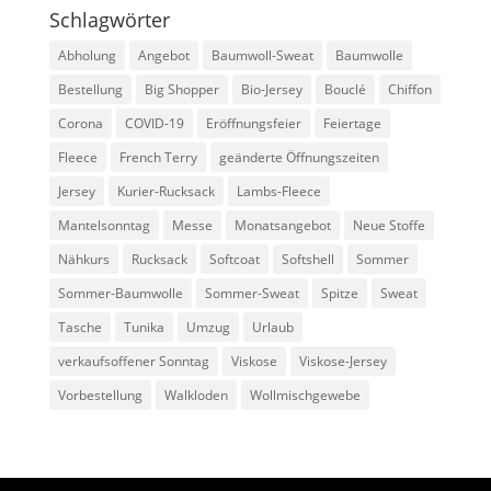
Schlagwörter
Abholung
Angebot
Baumwoll-Sweat
Baumwolle
Bestellung
Big Shopper
Bio-Jersey
Bouclé
Chiffon
Corona
COVID-19
Eröffnungsfeier
Feiertage
Fleece
French Terry
geänderte Öffnungszeiten
Jersey
Kurier-Rucksack
Lambs-Fleece
Mantelsonntag
Messe
Monatsangebot
Neue Stoffe
Nähkurs
Rucksack
Softcoat
Softshell
Sommer
Sommer-Baumwolle
Sommer-Sweat
Spitze
Sweat
Tasche
Tunika
Umzug
Urlaub
verkaufsoffener Sonntag
Viskose
Viskose-Jersey
Vorbestellung
Walkloden
Wollmischgewebe