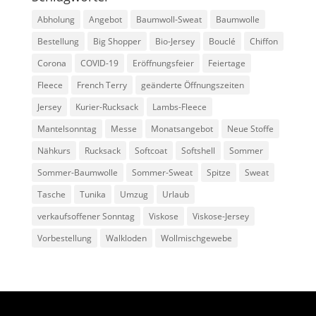
Abholung
Angebot
Baumwoll-Sweat
Baumwolle
Bestellung
Big Shopper
Bio-Jersey
Bouclé
Chiffon
Corona
COVID-19
Eröffnungsfeier
Feiertage
Fleece
French Terry
geänderte Öffnungszeiten
Jersey
Kurier-Rucksack
Lambs-Fleece
Mantelsonntag
Messe
Monatsangebot
Neue Stoffe
Nähkurs
Rucksack
Softcoat
Softshell
Sommer
Sommer-Baumwolle
Sommer-Sweat
Spitze
Sweat
Tasche
Tunika
Umzug
Urlaub
verkaufsoffener Sonntag
Viskose
Viskose-Jersey
Vorbestellung
Walkloden
Wollmischgewebe