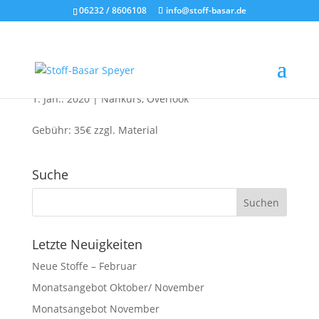
06232 / 8606108
info@stoff-basar.de
Overlook-Kurs „T-Shirt“
1. Jan.. 2020
|
Nähkurs
,
Overlook
Gebühr: 35€ zzgl. Material
Suche
Letzte Neuigkeiten
Neue Stoffe – Februar
Monatsangebot Oktober/ November
Monatsangebot November