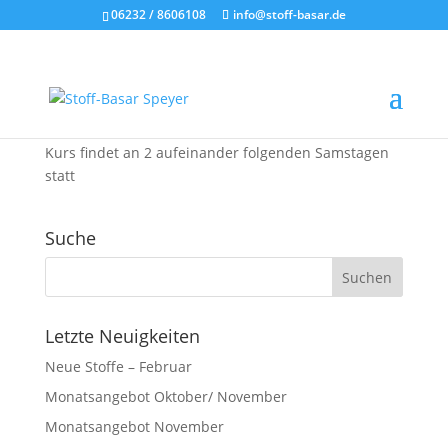
06232 / 8606108
info@stoff-basar.de
Nähkurs „Tunika“
1. Jan.. 2019
|
Nähkurs
Gebühr: 60€ zzgl. Material
Kurs findet an 2 aufeinander folgenden Samstagen
statt
Suche
Letzte Neuigkeiten
Neue Stoffe – Februar
Monatsangebot Oktober/ November
Monatsangebot November