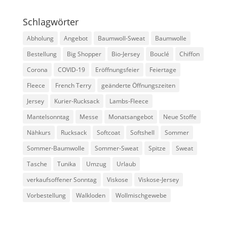
Schlagwörter
Abholung
Angebot
Baumwoll-Sweat
Baumwolle
Bestellung
Big Shopper
Bio-Jersey
Bouclé
Chiffon
Corona
COVID-19
Eröffnungsfeier
Feiertage
Fleece
French Terry
geänderte Öffnungszeiten
Jersey
Kurier-Rucksack
Lambs-Fleece
Mantelsonntag
Messe
Monatsangebot
Neue Stoffe
Nähkurs
Rucksack
Softcoat
Softshell
Sommer
Sommer-Baumwolle
Sommer-Sweat
Spitze
Sweat
Tasche
Tunika
Umzug
Urlaub
verkaufsoffener Sonntag
Viskose
Viskose-Jersey
Vorbestellung
Walkloden
Wollmischgewebe