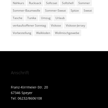
Nähkurs
Rucksack
Softcoat
Softshell
Sommer
Sommer-Baumwolle
Sommer-Sweat
Spitze
Sweat
Tasche
Tunika
Umzug
Urlaub
verkaufsoffener Sonntag
Viskose
Viskose-Jersey
Vorbestellung
Walkloden
Wollmischgewebe
Anschrift
Franz-Kirrmeier-Str. 20
67346 Speyer
Tel: 06232/8606108