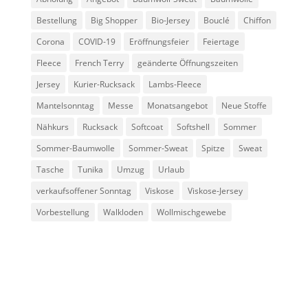
Bestellung
Big Shopper
Bio-Jersey
Bouclé
Chiffon
Corona
COVID-19
Eröffnungsfeier
Feiertage
Fleece
French Terry
geänderte Öffnungszeiten
Jersey
Kurier-Rucksack
Lambs-Fleece
Mantelsonntag
Messe
Monatsangebot
Neue Stoffe
Nähkurs
Rucksack
Softcoat
Softshell
Sommer
Sommer-Baumwolle
Sommer-Sweat
Spitze
Sweat
Tasche
Tunika
Umzug
Urlaub
verkaufsoffener Sonntag
Viskose
Viskose-Jersey
Vorbestellung
Walkloden
Wollmischgewebe