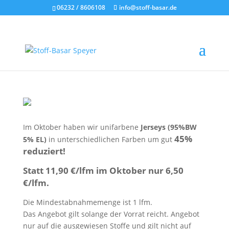
06232 / 8606108
info@stoff-basar.de
Monatsangebot Oktober
7 Oktober 2017
|
Abgelaufene Angebote
Im Oktober haben wir unifarbene
Jerseys (95%BW
45%
5% EL)
in unterschiedlichen Farben um gut
reduziert!
Statt 11,90 €/lfm im Oktober nur 6,50
€/lfm.
Die Mindestabnahmemenge ist 1 lfm.
Das Angebot gilt solange der Vorrat reicht. Angebot
nur auf die ausgewiesen Stoffe und gilt nicht auf