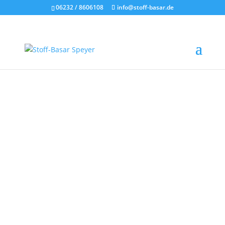
06232 / 8606108
info@stoff-basar.de
Angebote
Im Juni haben wir Spitze und Viscose-Jersey
um 25% reduziert.