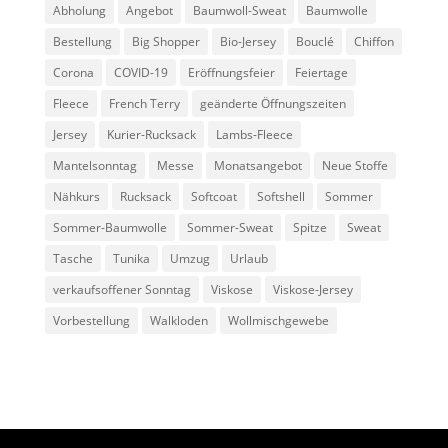
Abholung
Angebot
Baumwoll-Sweat
Baumwolle
Bestellung
Big Shopper
Bio-Jersey
Bouclé
Chiffon
Corona
COVID-19
Eröffnungsfeier
Feiertage
Fleece
French Terry
geänderte Öffnungszeiten
Jersey
Kurier-Rucksack
Lambs-Fleece
Mantelsonntag
Messe
Monatsangebot
Neue Stoffe
Nähkurs
Rucksack
Softcoat
Softshell
Sommer
Sommer-Baumwolle
Sommer-Sweat
Spitze
Sweat
Tasche
Tunika
Umzug
Urlaub
verkaufsoffener Sonntag
Viskose
Viskose-Jersey
Vorbestellung
Walkloden
Wollmischgewebe